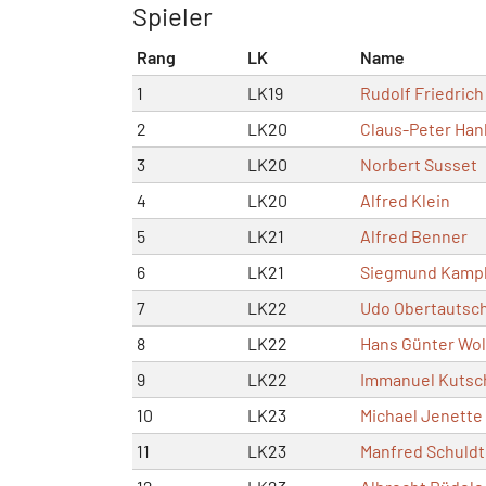
Spieler
Rang
LK
Name
1
LK19
Rudolf Friedrich
2
LK20
Claus-Peter Han
3
LK20
Norbert Susset
4
LK20
Alfred Klein
5
LK21
Alfred Benner
6
LK21
Siegmund Kamp
7
LK22
Udo Obertautsc
8
LK22
Hans Günter Wol
9
LK22
Immanuel Kutsc
10
LK23
Michael Jenette
11
LK23
Manfred Schuldt