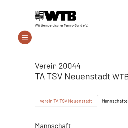
Skip to main navigation
Springe zum Seiteninhalt
Skip to page footer
Württembergischer Tennis-Bund e.V.
Verein 20044
TA TSV Neuenstadt
WTB 
Verein
TA TSV Neuenstadt
Mannschafte
Mannschaft