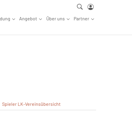
ldung
Angebot
Über uns
Partner
ettkampfsport"
Submenu for "Aus-/Fortbildung"
Submenu for "Angebot"
Submenu for "Über uns"
Submenu for "Partn
Spieler
LK-Vereinsübersicht