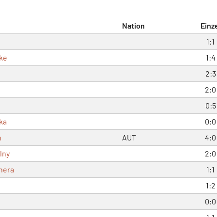
Nation
Einz
1:1
ke
1:4
2:3
2:0
0:5
ka
0:0
h
AUT
4:0
lny
2:0
hera
1:1
1:2
0:0