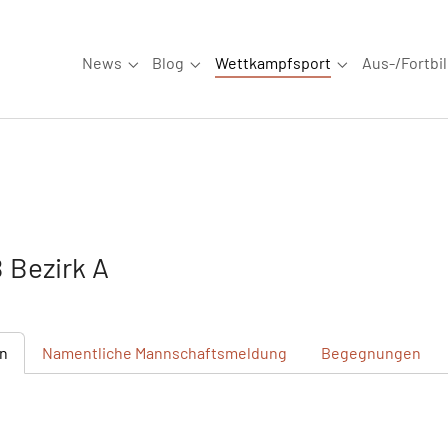
News
Blog
Wettkampfsport
Aus-/Fortbi
Submenu for "News"
Submenu for "Blog"
Submenu for "W
Bezirk A
n
Namentliche
Mannschaftsmeldung
Begegnungen