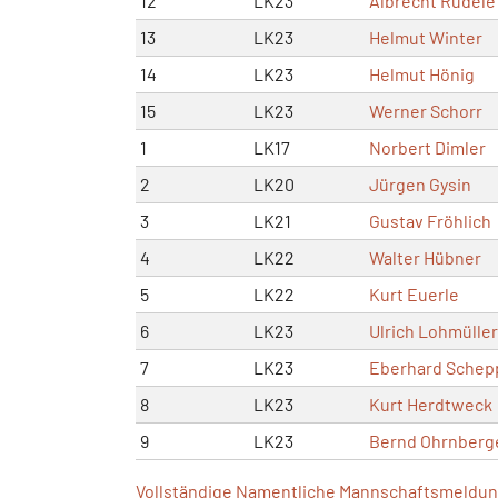
12
LK23
Albrecht Rüdele
13
LK23
Helmut Winter
14
LK23
Helmut Hönig
15
LK23
Werner Schorr
1
LK17
Norbert Dimler
2
LK20
Jürgen Gysin
3
LK21
Gustav Fröhlich
4
LK22
Walter Hübner
5
LK22
Kurt Euerle
6
LK23
Ulrich Lohmüller
7
LK23
Eberhard Schep
8
LK23
Kurt Herdtweck
9
LK23
Bernd Ohrnberg
Vollständige Namentliche Mannschaftsmeldung