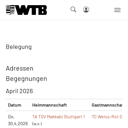
Skip to main navigation
Springe zum Seiteninhalt
Skip to page footer
Belegung
Adressen
Begegnungen
April 2026
Datum
Heimmannschaft
Gastmannschaft
Do,
TA TSV Makkabi Stuttgart 1
TC Weiss-Rot Stut
30.4.2026
(w.o.)